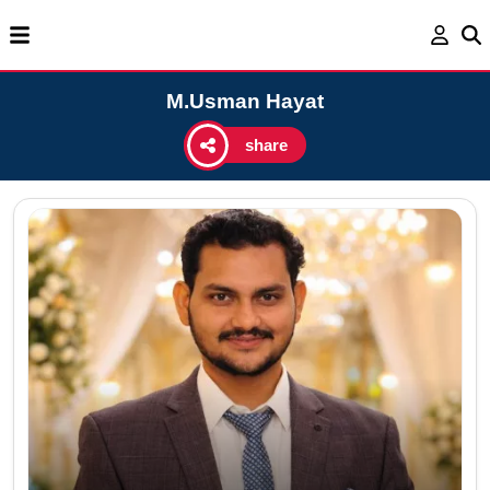
M.Usman Hayat
share
Ag
Ema
Cel