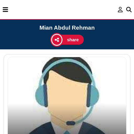
Mian Abdul Rehman
share
Ag
Ema
Cel